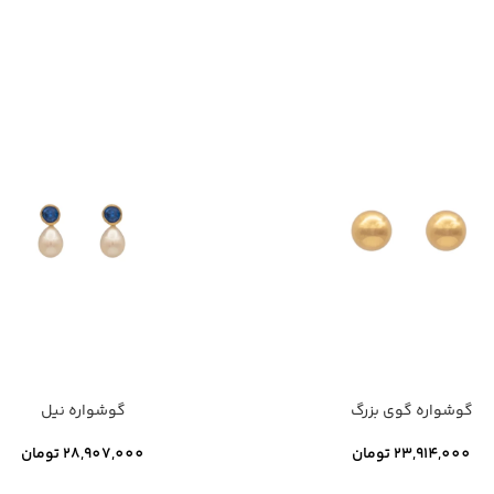
گوشواره گوی بزرگ
گوشواره نیل
23,914,000
تومان
28,907,000
تومان