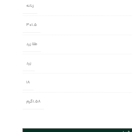
زنانه
1.5*3
طلا زرد
زرد
18
1.58گرم