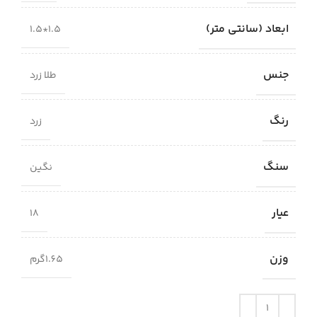
ابعاد (سانتی متر)
1.5*1.5
جنس
طلا زرد
رنگ
زرد
سنگ
نگین
عیار
18
وزن
1.65گرم