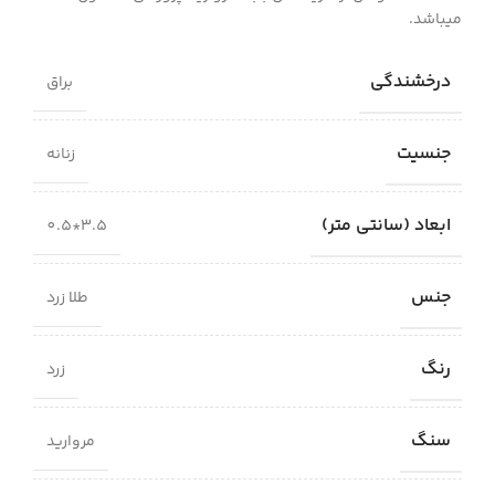
میباشد.
درخشندگی
براق
جنسیت
زنانه
ابعاد (سانتی متر)
3.5*0.5
جنس
طلا زرد
رنگ
زرد
سنگ
مروارید