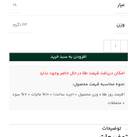
عیار
18
وزن
1.23گرم
افزودن به سبد خرید
امکان دریافت قیمت طلا در حال حاضر وجود ندارد
نحوه محاسبه قیمت محصول:
(قیمت روز طلا × وزن محصول + اجرت ساخت) + ۱۰٪ مالیات + ۷٪ سود
+ متعلقات
توضیحات