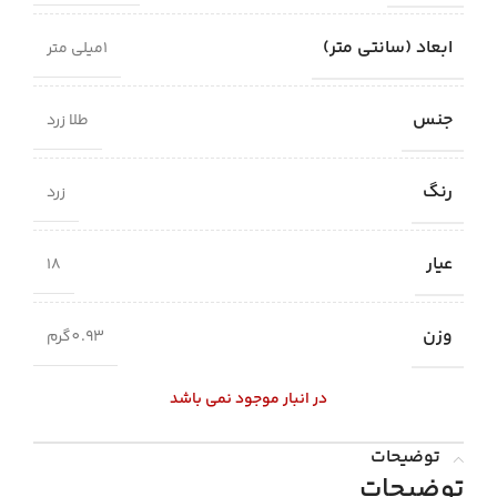
ابعاد (سانتی متر)
1میلی متر
جنس
طلا زرد
رنگ
زرد
عیار
18
وزن
0.93گرم
در انبار موجود نمی باشد
توضیحات
توضیحات