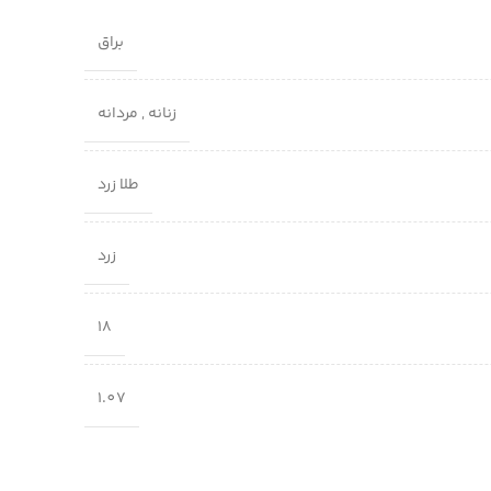
براق
زنانه
,
مردانه
طلا زرد
زرد
18
1.07