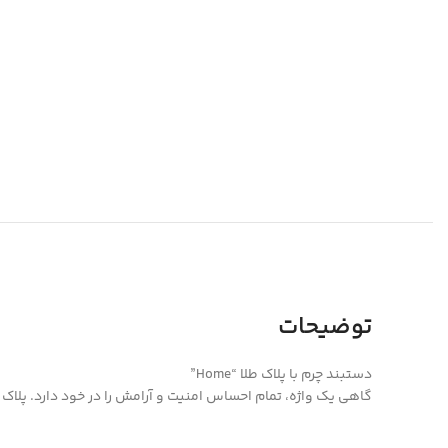
توضیحات
دستبند چرم با پلاک طلا “Home”
گاهی یک واژه، تمام احساس امنیت و آرامش را در خود دارد. پلاک طلای “Home” روی بند چرمی مینیمال، یادآور جایی‌ست که دل به آن تعلق دارد؛ نه فقط یک مکان، بلکه حس بودن در کنار 