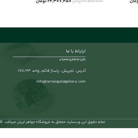
مان
24,307,450
تومان
28,597,000
تومان
ارتباط با ما
۰۹۳۳۵۳۳۳۸۴۱
آدرس: تجریش، پاساژ قائم، واحد 178/24
info@leriangoldgallery.com
تمام حقوق اين وب‌سايت متعلق به فروشگاه جواهر لریان میباشد. ©