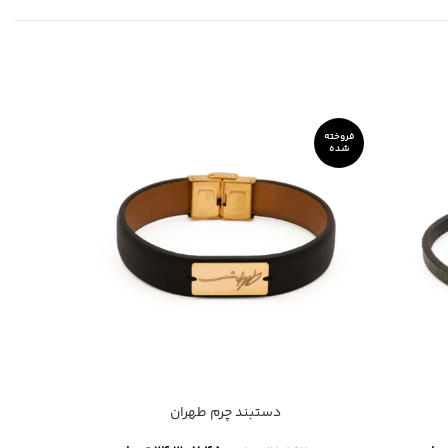
فروخته
شده
دستبند چرم طهران