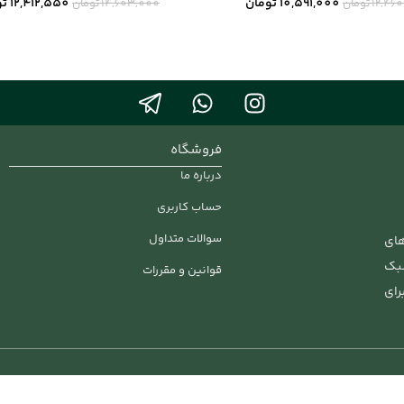
10,591,000
تومان
12,412,550
تو
12,46
تومان
14,603,000
تومان
فروشگاه
درباره ما
حساب کاربری
سوالات متداول
های
سبک
قوانین و مقررات
رای