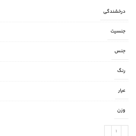
درخشندگی
جنسیت
جنس
رنگ
عیار
وزن