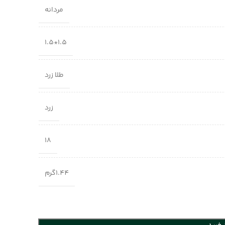
مردانه
1.5*1.5
طلا زرد
زرد
18
1.44گرم