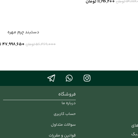
11,196,200
تومان
13,172
تومان
دستبند چرم مهره
47,998,650
ت
56,469,000
تومان
فروشگاه
درباره ما
حساب کاربری
سوالات متداول
های
سبک
قوانین و مقررات