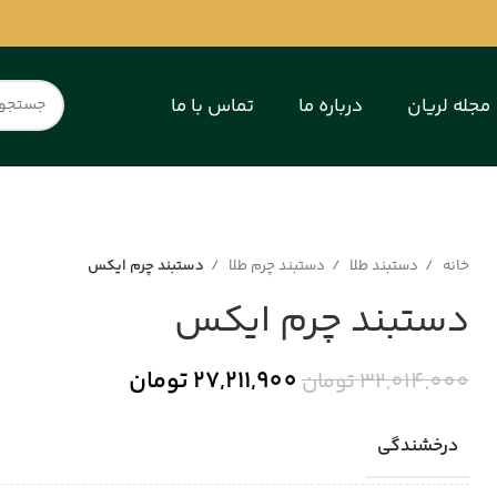
مجله لریان
درباره ما
تماس با ما
خانه
دستبند طلا
دستبند چرم طلا
دستبند چرم ایکس
دستبند چرم ایکس
27,211,900
تومان
32,014,000
تومان
درخشندگی