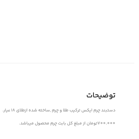
توضیحات
دستبند چرم ایکس ترکیب طلا و چرم ,ساخته شده ازطلای 18 عیار.
700.000تومان از مبلغ کل بابت چرم محصول میباشد.