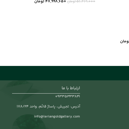
47,998,650
تومان
56,469,000
تومان
ومان
ارتباط با ما
۰۹۳۳۵۳۳۳۸۴۱
آدرس: تجریش، پاساژ قائم، واحد 178/24
info@leriangoldgallery.com