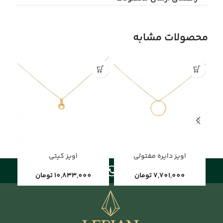
محصولات مشابه
فرو
شد
اویز دایره مفتولی
اویز کیتی
7,701,000
تومان
10,833,000
تومان